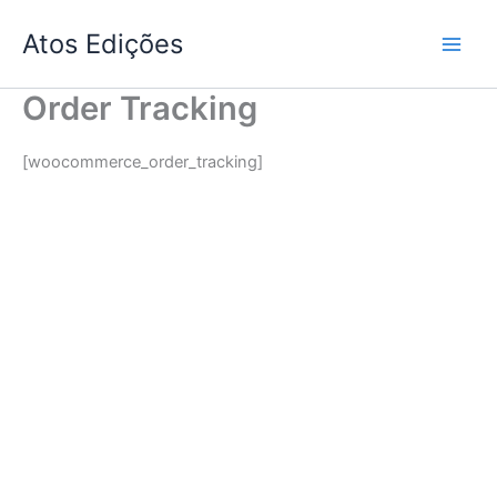
Skip
Atos Edições
to
content
Order Tracking
[woocommerce_order_tracking]