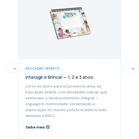
←
→
EDUCAÇÃO INFANTIL
EDUCA
Interagir e Brincar — 1, 2 e 3 anos
Inter
Livros do aluno para os primeiros anos da
Mater
Educação Infantil, com atividades lúdicas que
ativi
estimulam o desenvolvimento integral —
autono
linguagem, motricidade, socialização e
habili
exploração do mundo pela brincadeira, tudo
alinhado à BNCC.
Saiba mais
Saiba