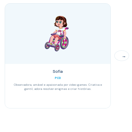
→
Sofia
PCD
Observadora, amável e apaixonada por video-games. Criativa e
Curioso 
gentil, adora resolver enigmas e criar histórias.
pan