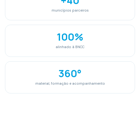
+40
municípios parceiros
100%
alinhado à BNCC
360°
material, formação e acompanhamento