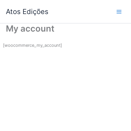
Skip
Atos Edições
to
content
My account
[woocommerce_my_account]