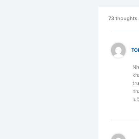
73 thoughts
TO
Nh
kh
tr
nh
lu