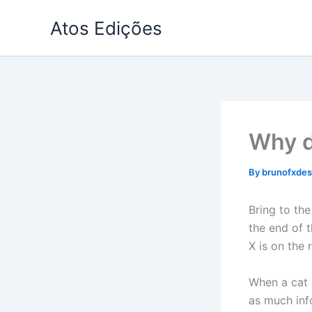
Skip
Atos Edições
to
content
Why d
By
brunofxde
Bring to the
the end of 
X is on the
When a cat i
as much info