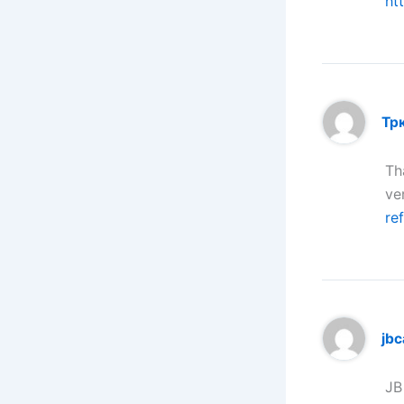
ht
Тр
Th
ve
re
jbc
JB