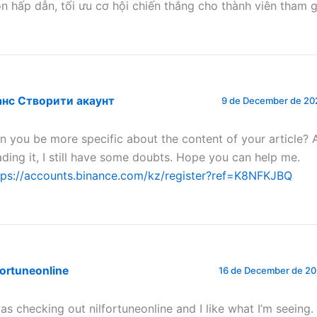
ôn hấp dẫn, tối ưu cơ hội chiến thắng cho thành viên tham g
анс Створити акаунт
9 de December de 202
n you be more specific about the content of your article? 
ading it, I still have some doubts. Hope you can help me.
tps://accounts.binance.com/kz/register?ref=K8NFKJBQ
fortuneonline
16 de December de 20
was checking out nilfortuneonline and I like what I’m seeing. 