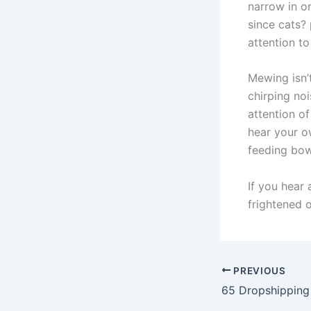
narrow in or
since cats? 
attention to
Mewing isn’
chirping noi
attention o
hear your o
feeding bow
If you hear 
frightened 
PREVIOUS
65 Dropshipping