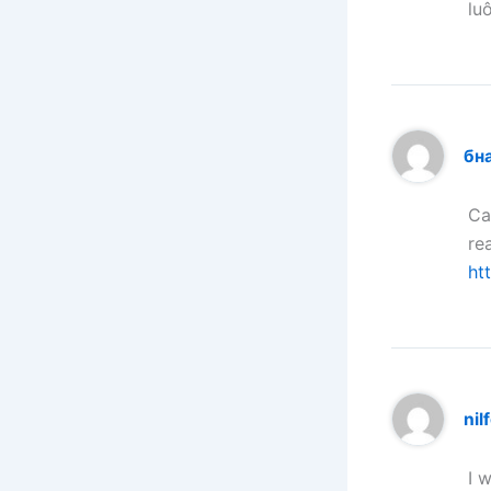
lu
бн
Ca
re
ht
nil
I 