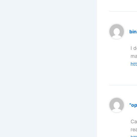
bi
I 
ma
ht
"o
Ca
re