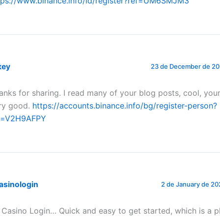
tps://www.binance.info/id/register?ref=UM6SMJM3
кеу
23 de December de 202
anks for sharing. I read many of your blog posts, cool, your
ry good.
https://accounts.binance.info/bg/register-person?
f=V2H9AFPY
asinologin
2 de January de 20
 Casino Login… Quick and easy to get started, which is a p