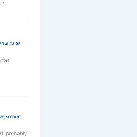
ia.
5 at 23:52
After
25 at 08:16
I’ll probably