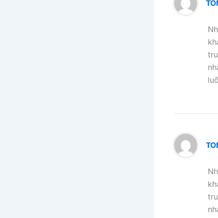
TO
Nh
kh
tr
nh
lu
TO
Nh
kh
tr
nh