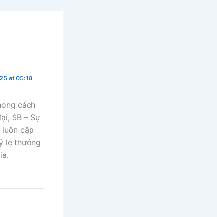
5 at 05:18
phong cách
ại, SB – Sự
 luôn cập
ỷ lệ thưởng
ia.