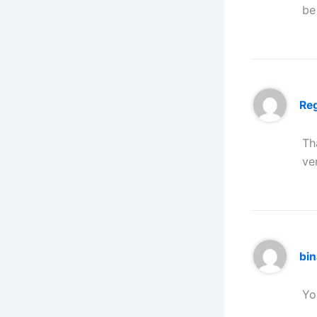
be
Reg
Th
ve
bi
Yo