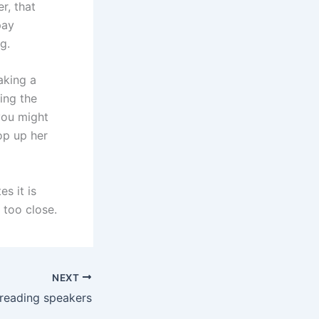
r, that
pay
g.
aking a
ting the
you might
op up her
es it is
 too close.
NEXT
 reading speakers