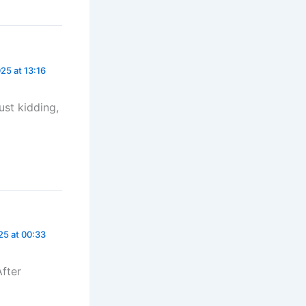
25 at 13:16
Just kidding,
5 at 00:33
After